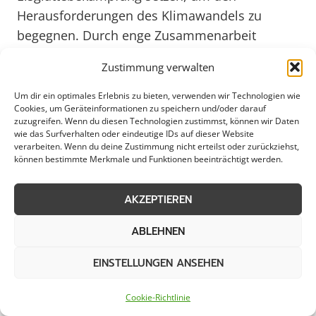
Herausforderungen des Klimawandels zu
begegnen. Durch enge Zusammenarbeit
zwischen Behörden, Unternehmen und
Zustimmung verwalten
Bürgern wird eine effektive Strategie
entwickelt, die nicht nur die Sicherheit,
Um dir ein optimales Erlebnis zu bieten, verwenden wir Technologien wie
Cookies, um Geräteinformationen zu speichern und/oder darauf
sondern auch die Umwelt schützt. Lilienthal
zuzugreifen. Wenn du diesen Technologien zustimmst, können wir Daten
bleibt somit auch in Zukunft ein sicherer und
wie das Surfverhalten oder eindeutige IDs auf dieser Website
verarbeiten. Wenn du deine Zustimmung nicht erteilst oder zurückziehst,
lebenswerter Ort, der durch seine
können bestimmte Merkmale und Funktionen beeinträchtigt werden.
fortschrittlichen Ansätze in der
Eisglättebekämpfung überzeugt.
AKZEPTIEREN
ABLEHNEN
Effiziente Eisglättebekämpfung
EINSTELLUNGEN ANSEHEN
für Lilienthal und Umgebung
Cookie-Richtlinie