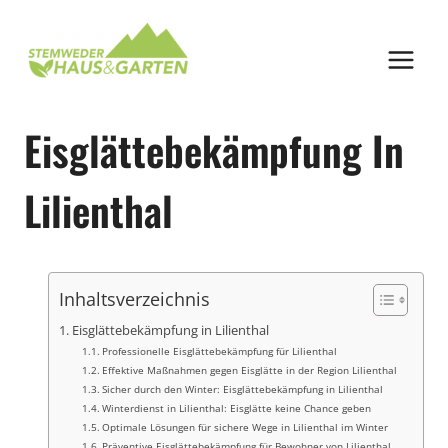
Zum
Inhalt
springen
Eisglättebekämpfung In
Lilienthal
Inhaltsverzeichnis
Eisglättebekämpfung in Lilienthal
Professionelle Eisglättebekämpfung für Lilienthal
Effektive Maßnahmen gegen Eisglätte in der Region Lilienthal
Sicher durch den Winter: Eisglättebekämpfung in Lilienthal
Winterdienst in Lilienthal: Eisglätte keine Chance geben
Optimale Lösungen für sichere Wege in Lilienthal im Winter
Präventive Eisglättebekämpfung für Bewohner von Lilienthal