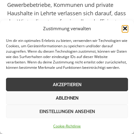
Gewerbebetriebe, Kommunen und private
Haushalte in Lehrte verlassen sich darauf, dass
der Winterdienst professionell und effizient
Zustimmung verwalten
durchgeführt wird. Durch den Einsatz
moderner Technologien und geschulter
Um dir ein optimales Erlebnis zu bieten, verwenden wir Technologien wie
Mitarbeiter kann die Region auch in
Cookies, um Geräteinformationen zu speichern und/oder darauf
zuzugreifen. Wenn du diesen Technologien zustimmst, können wir Daten
winterlichen Bedingungen reibungslos
wie das Surfverhalten oder eindeutige IDs auf dieser Website
verarbeiten. Wenn du deine Zustimmung nicht erteilst oder zurückziehst,
funktionieren.
können bestimmte Merkmale und Funktionen beeinträchtigt werden.
Die Bedeutung eines gut organisierten
AKZEPTIEREN
Winterdienstes in Lehrte wird besonders
deutlich, wenn Schnee und Eis die Straßen
ABLEHNEN
bedecken. Eine schnelle Reaktion und
EINSTELLUNGEN ANSEHEN
regelmäßige Kontrolle der Verkehrswege sind
unerlässlich, um Unfälle und Behinderungen
Cookie-Richtlinie
zu vermeiden. Mit einem effektiven