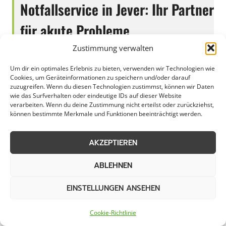
Notfallservice in Jever: Ihr Partner
für akute Probleme
Zustimmung verwalten
Um dir ein optimales Erlebnis zu bieten, verwenden wir Technologien wie
In Jever bietet der Notfallservice eine
Cookies, um Geräteinformationen zu speichern und/oder darauf
zuzugreifen. Wenn du diesen Technologien zustimmst, können wir Daten
zuverlässige Lösung für Unternehmen,
wie das Surfverhalten oder eindeutige IDs auf dieser Website
Gewerbetreibende, Kommunen und private
verarbeiten. Wenn du deine Zustimmung nicht erteilst oder zurückziehst,
können bestimmte Merkmale und Funktionen beeinträchtigt werden.
Haushalte. Egal ob es um dringende
Reparaturen, technische Probleme oder
AKZEPTIEREN
unvorhergesehene Situationen geht, der
Notfallservice in Jever steht bereit, um schnell
ABLEHNEN
und effizient zu helfen. Mit geschultem
Personal und modernster Ausrüstung werden
EINSTELLUNGEN ANSEHEN
Notfälle jeglicher Art professionell und zeitnah
Cookie-Richtlinie
bearbeitet.