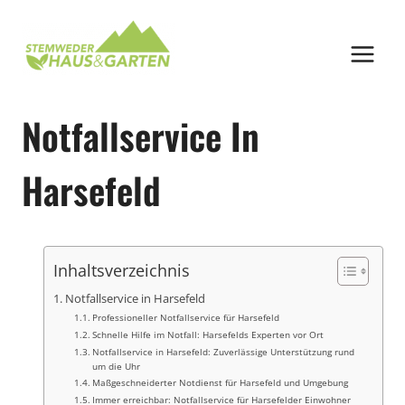
Zum
Inhalt
springen
Notfallservice In
Harsefeld
Inhaltsverzeichnis
Notfallservice in Harsefeld
Professioneller Notfallservice für Harsefeld
Schnelle Hilfe im Notfall: Harsefelds Experten vor Ort
Notfallservice in Harsefeld: Zuverlässige Unterstützung rund
um die Uhr
Maßgeschneiderter Notdienst für Harsefeld und Umgebung
Immer erreichbar: Notfallservice für Harsefelder Einwohner