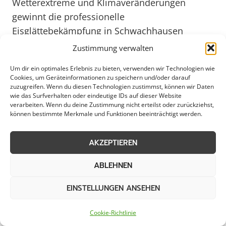
Wetterextreme und Klimaveränderungen
gewinnt die professionelle
Eisglättebekämpfung in Schwachhausen
zukünftig an noch größerer Bedeutung, um den
Zustimmung verwalten
Herausforderungen des Jahres 2025 und
Um dir ein optimales Erlebnis zu bieten, verwenden wir Technologien wie
darüber hinaus gerecht zu werden.
Cookies, um Geräteinformationen zu speichern und/oder darauf
zuzugreifen. Wenn du diesen Technologien zustimmst, können wir Daten
wie das Surfverhalten oder eindeutige IDs auf dieser Website
Weitere Themen in
verarbeiten. Wenn du deine Zustimmung nicht erteilst oder zurückziehst,
können bestimmte Merkmale und Funktionen beeinträchtigt werden.
Schwachhausen
AKZEPTIEREN
Schneeräumung
Streudienst
ABLEHNEN
EINSTELLUNGEN ANSEHEN
Bereitschaftsdienst
Schneeabtransport
Cookie-Richtlinie
Räumung von
Notfallservice