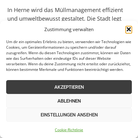
In Herne wird das Müllmanagement effizient
und umweltbewusst gestaltet. Die Stadt legt
großen Wert auf nachhaltige
Zustimmung verwalten
Entsorgungslösungen, die sowohl für
Um dir ein optimales Erlebnis zu bieten, verwenden wir Technologien wie
Unternehmen als auch für private Haushalte
Cookies, um Geräteinformationen zu speichern und/oder darauf
optimal sind. Mit einem breiten Spektrum an
zuzugreifen. Wenn du diesen Technologien zustimmst, können wir Daten
wie das Surfverhalten oder eindeutige IDs auf dieser Website
Dienstleistungen und Recyclingoptionen trägt
verarbeiten. Wenn du deine Zustimmung nicht erteilst oder zurückziehst,
Herne aktiv zum Umweltschutz bei.
können bestimmte Merkmale und Funktionen beeinträchtigt werden.
Bürgerinnen und Bürger haben die
AKZEPTIEREN
Möglichkeit, Abfälle getrennt zu sammeln und
dadurch die Wiederverwertung von Rohstoffen
ABLEHNEN
zu unterstützen. Durch gezielte
Aufklärungskampagnen wird das Bewusstsein
EINSTELLUNGEN ANSEHEN
für umweltfreundliches Handeln gestärkt, was
langfristig zu einer sauberen und lebenswerten
Cookie-Richtlinie