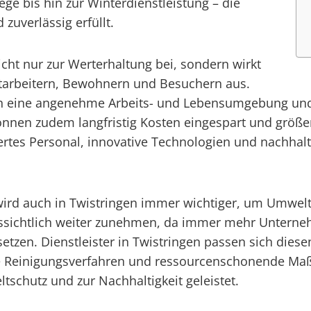
ge bis hin zur Winterdienstleistung – die
zuverlässig erfüllt.
icht nur zur Werterhaltung bei, sondern wirkt
itarbeitern, Bewohnern und Besuchern aus.
n eine angenehme Arbeits- und Lebensumgebung und t
nnen zudem langfristig Kosten eingespart und größe
fiziertes Personal, innovative Technologien und nach
wird auch in Twistringen immer wichtiger, um Umwelt
ussichtlich weiter zunehmen, da immer mehr Untern
tzen. Dienstleister in Twistringen passen sich dies
nte Reinigungsverfahren und ressourcenschonende Maß
schutz und zur Nachhaltigkeit geleistet.