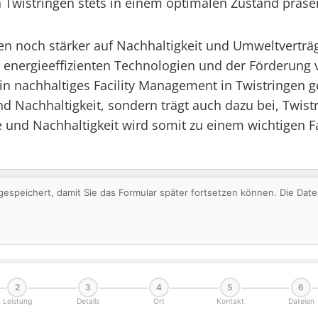
n Twistringen stets in einem optimalen Zustand präs
gen noch stärker auf Nachhaltigkeit und Umweltverträg
 energieeffizienten Technologien und der Förderun
nachhaltiges Facility Management in Twistringen gef
Nachhaltigkeit, sondern trägt auch dazu bei, Twistr
 und Nachhaltigkeit wird somit zu einem wichtigen Fa
gespeichert, damit Sie das Formular später fortsetzen können. Die Da
2
3
4
5
6
Leistung
Details
Ort
Kontakt
Dateien