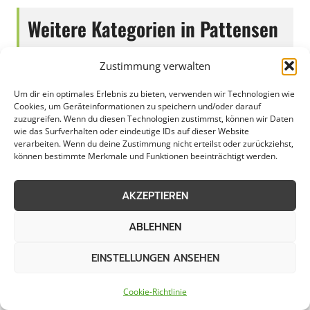
Weitere Kategorien in Pattensen
Zustimmung verwalten
Grünpflege in Pattensen
Gartenbau in Pattensen
Um dir ein optimales Erlebnis zu bieten, verwenden wir Technologien wie
Cookies, um Geräteinformationen zu speichern und/oder darauf
Graupflege in Pattensen
Dachreinigung in
zuzugreifen. Wenn du diesen Technologien zustimmst, können wir Daten
wie das Surfverhalten oder eindeutige IDs auf dieser Website
Pattensen
verarbeiten. Wenn du deine Zustimmung nicht erteilst oder zurückziehst,
können bestimmte Merkmale und Funktionen beeinträchtigt werden.
Winterdienst in
Pattensen
AKZEPTIEREN
ABLEHNEN
Städte im Umkreis von 50 km
EINSTELLUNGEN ANSEHEN
Außenreinigung in
Außenreinigung in
Cookie-Richtlinie
Aerzen
Alfeld