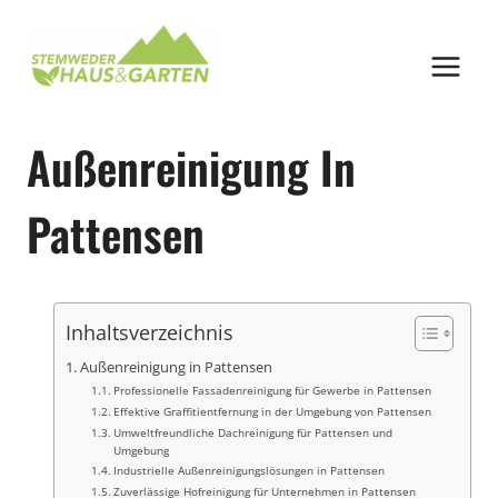
Zum
Inhalt
springen
Außenreinigung In
Pattensen
Inhaltsverzeichnis
Außenreinigung in Pattensen
Professionelle Fassadenreinigung für Gewerbe in Pattensen
Effektive Graffitientfernung in der Umgebung von Pattensen
Umweltfreundliche Dachreinigung für Pattensen und
Umgebung
Industrielle Außenreinigungslösungen in Pattensen
Zuverlässige Hofreinigung für Unternehmen in Pattensen