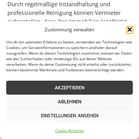
Durch regelmäßige Instandhaltung und
professionelle Reinigung können Vermieter
sicherstellen, dass ihre Immobilien langfristig
attraktiv und funktionsfähig bleiben. In einer
Zustimmung verwalten
Stadt wie Papenburg, die für ihre malerischen
Um dir ein optimales Erlebnis zu bieten, verwenden wir Technologien wie
Strukturen und lebendige Gemeinschaft
Cookies, um Geräteinformationen zu speichern und/oder darauf
zuzugreifen. Wenn du diesen Technologien zustimmst, können wir Daten
bekannt ist, spielt die Pflege von Mietobjekten
wie das Surfverhalten oder eindeutige IDs auf dieser Website
eine wichtige Rolle im Gesamtbild der
verarbeiten. Wenn du deine Zustimmung nicht erteilst oder zurückziehst,
können bestimmte Merkmale und Funktionen beeinträchtigt werden.
Stadtentwicklung.
AKZEPTIEREN
Eine sorgfältige Instandhaltung von
Mietobjekten in Papenburg trägt nicht nur zum
ABLEHNEN
ästhetischen Erscheinungsbild bei, sondern
EINSTELLUNGEN ANSEHEN
auch zur Sicherheit und Lebensqualität der
Bewohner. Von der regelmäßigen Gartenpflege
Cookie-Richtlinie
über die Wartung von Heizungsanlagen bis hin