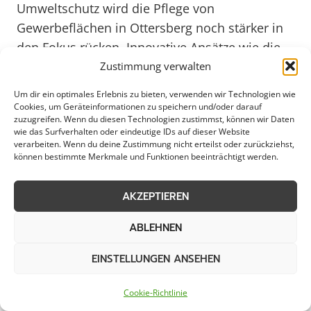
Umweltschutz wird die Pflege von
Gewerbeflächen in Ottersberg noch stärker in
den Fokus rücken. Innovative Ansätze wie die
Integration von Bienenschutzmaßnahmen, die
Zustimmung verwalten
Nutzung regenerativer Energien für die
Um dir ein optimales Erlebnis zu bieten, verwenden wir Technologien wie
Bewässerung oder die Förderung der
Cookies, um Geräteinformationen zu speichern und/oder darauf
zuzugreifen. Wenn du diesen Technologien zustimmst, können wir Daten
Artenvielfalt können zu einer
wie das Surfverhalten oder eindeutige IDs auf dieser Website
zukunftsorientierten Gestaltung von
verarbeiten. Wenn du deine Zustimmung nicht erteilst oder zurückziehst,
können bestimmte Merkmale und Funktionen beeinträchtigt werden.
Gewerbeflächen beitragen. Durch eine
ganzheitliche Betrachtung und die Einbindung
AKZEPTIEREN
moderner Technologien lässt sich die Pflege
von Gewerbeflächen nicht nur effizienter
ABLEHNEN
gestalten, sondern auch ökologisch sinnvoll
EINSTELLUNGEN ANSEHEN
weiterentwickeln.
Cookie-Richtlinie
Effiziente Gewerbeflächenpflege