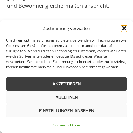
und Bewohner gleichermaßen anspricht.
Durch gezielte Maßnahmen wie die Reinigung
Zustimmung verwalten
von Fassaden, die Pflege von Grünanlagen und
die regelmäßige Müllentsorgung wird das
Um dir ein optimales Erlebnis zu bieten, verwenden wir Technologien wie
Cookies, um Geräteinformationen zu speichern und/oder darauf
Stadtbild von Lingen nachhaltig verbessert.
zuzugreifen. Wenn du diesen Technologien zustimmst, können wir Daten
Besonders im Hinblick auf das Jahr 2025
wie das Surfverhalten oder eindeutige IDs auf dieser Website
verarbeiten. Wenn du deine Zustimmung nicht erteilst oder zurückziehst,
gewinnt die Objektpflege zunehmend an
können bestimmte Merkmale und Funktionen beeinträchtigt werden.
Bedeutung, da eine gepflegte Umgebung nicht
nur das Wohlbefinden steigert, sondern auch
AKZEPTIEREN
einen positiven Einfluss auf das Image der
ABLEHNEN
Stadt haben kann. Unternehmen, die in Lingen
ansässig sind, profitieren von einer
EINSTELLUNGEN ANSEHEN
professionellen Objektpflege, die dazu beiträgt,
einen einladenden und gepflegten Standort zu
Cookie-Richtlinie
präsentieren. Mit einem ganzheitlichen Ansatz