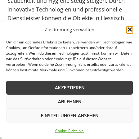
Sauberkeit und Hygiene stetig steigen. Durch
innovative Technologien und professionelle
Dienstleister können die Objekte in Hessisch
Oldendorf effizient gepflegt werden, um
Zustimmung verwalten
langfristig ein attraktives Stadtbild zu erhalten.
Um dir ein optimales Erlebnis zu bieten, verwenden wir Technologien wie
Cookies, um Geräteinformationen zu speichern und/oder darauf
Leistungsübersicht in Hessisch
zuzugreifen. Wenn du diesen Technologien zustimmst, können wir Daten
wie das Surfverhalten oder eindeutige IDs auf dieser Website
verarbeiten. Wenn du deine Zustimmung nicht erteilst oder zurückziehst,
Oldendorf
können bestimmte Merkmale und Funktionen beeinträchtigt werden.
AKZEPTIEREN
Objektbetreuung
Außenreinigung
ABLEHNEN
Pflege von Mietobjekten
Pflege von
EINSTELLUNGEN ANSEHEN
Gewerbeflächen
Cookie-Richtlinie
Hausmeisterdienste
Müllmanagement