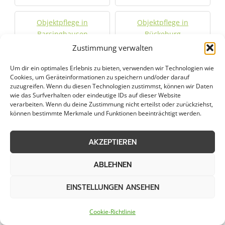
Objektpflege in
Objektpflege in
Barsinghausen
Bückeburg
Zustimmung verwalten
Objektpflege in Dassel
Objektpflege in Einbeck
Um dir ein optimales Erlebnis zu bieten, verwenden wir Technologien wie
Cookies, um Geräteinformationen zu speichern und/oder darauf
zuzugreifen. Wenn du diesen Technologien zustimmst, können wir Daten
Objektpflege in Garbsen
Objektpflege in Gehrden
wie das Surfverhalten oder eindeutige IDs auf dieser Website
verarbeiten. Wenn du deine Zustimmung nicht erteilst oder zurückziehst,
können bestimmte Merkmale und Funktionen beeinträchtigt werden.
Objektpflege in Hameln
Objektpflege in
Hannover
AKZEPTIEREN
Objektpflege in
Objektpflege in Hessisch
ABLEHNEN
Hemmingen
Oldendorf
EINSTELLUNGEN ANSEHEN
Objektpflege in
Objektpflege in
Hildesheim
Holzminden
Cookie-Richtlinie