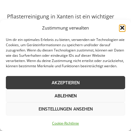
Pflasterreinigung in Xanten ist ein wichtiger
Aspekt der Stadt- und Straßenpflege. Durch
Zustimmung verwalten
professionelle Reinigungsdienste wird nicht
Um dir ein optimales Erlebnis zu bieten, verwenden wir Technologien wie
nur das ästhetische Erscheinungsbild erhalten,
Cookies, um Geräteinformationen zu speichern und/oder darauf
sondern auch die Sicherheit im Verkehr
zuzugreifen. Wenn du diesen Technologien zustimmst, können wir Daten
wie das Surfverhalten oder eindeutige IDs auf dieser Website
gewährleistet. Mit speziellen
verarbeiten. Wenn du deine Zustimmung nicht erteilst oder zurückziehst,
Reinigungsmethoden und -maschinen werden
können bestimmte Merkmale und Funktionen beeinträchtigt werden.
Verschmutzungen wie Ölspuren, Algen oder
Laub effektiv beseitigt, um die Langlebigkeit
AKZEPTIEREN
der Pflastersteine zu erhalten. Kommunen in
ABLEHNEN
Xanten setzen daher verstärkt auf regelmäßige
Reinigungsmaßnahmen, um die Attraktivität
EINSTELLUNGEN ANSEHEN
der öffentlichen Bereiche zu erhalten und die
Lebensqualität für Bürger und Besucher zu
Cookie-Richtlinie