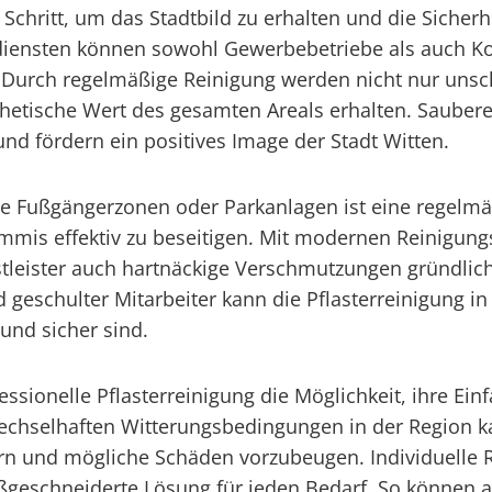
er Schritt, um das Stadtbild zu erhalten und die Siche
sdiensten können sowohl Gewerbebetriebe als auch K
. Durch regelmäßige Reinigung werden nicht nur uns
ästhetische Wert des gesamten Areals erhalten. Saube
nd fördern ein positives Image der Stadt Witten.
ie Fußgängerzonen oder Parkanlagen ist eine regelmäß
mis effektiv zu beseitigen. Mit modernen Reinigun
tleister auch hartnäckige Verschmutzungen gründlich
d geschulter Mitarbeiter kann die Pflasterreinigung in
und sicher sind.
ofessionelle Pflasterreinigung die Möglichkeit, ihre E
echselhaften Witterungsbedingungen in der Region k
ern und mögliche Schäden vorzubeugen. Individuelle
geschneiderte Lösung für jeden Bedarf. So können au