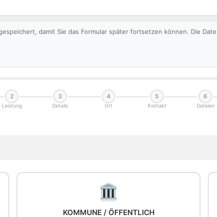
gespeichert, damit Sie das Formular später fortsetzen können. Die Da
2
3
4
5
6
Leistung
Details
Ort
Kontakt
Dateien
KOMMUNE / ÖFFENTLICH