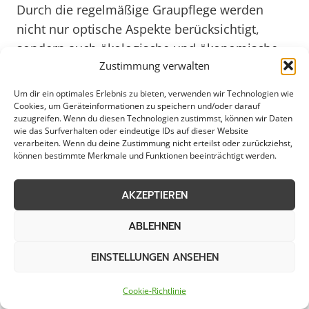
Durch die regelmäßige Graupflege werden
nicht nur optische Aspekte berücksichtigt,
sondern auch ökologische und ökonomische
Zustimmung verwalten
Faktoren. Eine gut gepflegte Außenanlage
vermittelt einen positiven Eindruck und steigert
Um dir ein optimales Erlebnis zu bieten, verwenden wir Technologien wie
das Wohlbefinden von Mitarbeitern, Kunden
Cookies, um Geräteinformationen zu speichern und/oder darauf
zuzugreifen. Wenn du diesen Technologien zustimmst, können wir Daten
und Besuchern. Zudem trägt eine
wie das Surfverhalten oder eindeutige IDs auf dieser Website
professionelle Unkrautentfernung dazu bei, die
verarbeiten. Wenn du deine Zustimmung nicht erteilst oder zurückziehst,
können bestimmte Merkmale und Funktionen beeinträchtigt werden.
Umwelt zu schonen und die Biodiversität zu
erhalten. Im Hinblick auf das Jahr 2025 und die
AKZEPTIEREN
steigende Bedeutung von Nachhaltigkeit und
Umweltschutz wird die Graupflege auf
ABLEHNEN
Außenflächen zunehmend an Relevanz
EINSTELLUNGEN ANSEHEN
gewinnen. Unternehmen, Kommunen und
private Haushalte, die auf eine professionelle
Cookie-Richtlinie
Unkrautentfernung setzen, investieren nicht