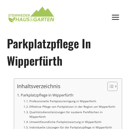
Zum
Inhalt
springen
Parkplatzpflege In
Wipperfürth
Inhaltsverzeichnis
Parkplatzpflege in Wipperfürth
Professionelle Parkplatzreinigung in Wipperfürth
Effektive Pflege von Parkplätzen in der Region um Wipperfürth
Qualitätsdienstleistungen für saubere Parkflächen in
Wipperfürth
Umweltfreundliche Parkplatzwartung in Wipperfürth
Individuelle Lösungen für die Parkplatzpflege in Wipperfürth