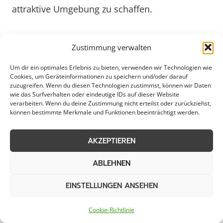
attraktive Umgebung zu schaffen.
Mit Blick auf das Jahr 2025 werden in
Zustimmung verwalten
Wipperfürth innovative Technologien zur
Parkplatzpflege und -überwachung verstärkt
Um dir ein optimales Erlebnis zu bieten, verwenden wir Technologien wie
Cookies, um Geräteinformationen zu speichern und/oder darauf
eingesetzt. Smarte Lösungen ermöglichen eine
zuzugreifen. Wenn du diesen Technologien zustimmst, können wir Daten
effiziente Verwaltung von Parkplätzen,
wie das Surfverhalten oder eindeutige IDs auf dieser Website
verarbeiten. Wenn du deine Zustimmung nicht erteilst oder zurückziehst,
optimieren die Auslastung und tragen zur
können bestimmte Merkmale und Funktionen beeinträchtigt werden.
Reduzierung von Umweltbelastungen bei.
Durch die Integration von digitalen Systemen
AKZEPTIEREN
wird die Parkplatzpflege in Wipperfürth noch
ABLEHNEN
effektiver und transparenter gestaltet. So wird
sichergestellt, dass die Parkplätze auch
EINSTELLUNGEN ANSEHEN
zukünftig den hohen Ansprüchen an
Sauberkeit, Sicherheit und Nutzerkomfort
Cookie-Richtlinie
gerecht werden.