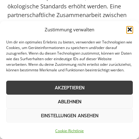
ökologische Standards erhöht werden. Eine
partnerschaftliche Zusammenarbeit zwischen
den Akteuren vor Ort ist entscheidend, um
Zustimmung verwalten
Erkrath als attraktiven Standort mit gepflegten
Parkflächen zu positionieren.
Um dir ein optimales Erlebnis zu bieten, verwenden wir Technologien wie
Cookies, um Geräteinformationen zu speichern und/oder darauf
zuzugreifen. Wenn du diesen Technologien zustimmst, können wir Daten
wie das Surfverhalten oder eindeutige IDs auf dieser Website
Effiziente Parkplatzpflege für
verarbeiten. Wenn du deine Zustimmung nicht erteilst oder zurückziehst,
können bestimmte Merkmale und Funktionen beeinträchtigt werden.
Industriegebiete in Erkrath
AKZEPTIEREN
ABLEHNEN
Parkplatzpflege in Erkrath ist ein
EINSTELLUNGEN ANSEHEN
entscheidender Faktor für das Wohlbefinden
von Gewerbebetrieben, Kommunen, Städten
Cookie-Richtlinie
und privaten Haushalten. Eine gepflegte