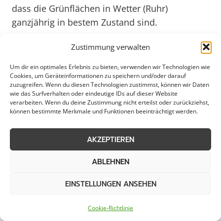
dass die Grünflächen in Wetter (Ruhr)
ganzjährig in bestem Zustand sind.
Zustimmung verwalten
Ein Blick in die Zukunft zeigt, dass die
Graupflege in Wetter (Ruhr) auch im Jahr 2025
Um dir ein optimales Erlebnis zu bieten, verwenden wir Technologien wie
Cookies, um Geräteinformationen zu speichern und/oder darauf
eine wichtige Rolle spielen wird. Mit Blick auf
zuzugreifen. Wenn du diesen Technologien zustimmst, können wir Daten
zunehmende Umweltbelastungen und
wie das Surfverhalten oder eindeutige IDs auf dieser Website
verarbeiten. Wenn du deine Zustimmung nicht erteilst oder zurückziehst,
veränderte Wetterbedingungen ist eine
können bestimmte Merkmale und Funktionen beeinträchtigt werden.
professionelle Pflege der Grünflächen
unerlässlich, um langfristig ihre Schönheit und
AKZEPTIEREN
Funktionalität zu erhalten. Durch den Einsatz
ABLEHNEN
moderner Technologien und nachhaltiger
Pflegekonzepte werden die Grünflächen in
EINSTELLUNGEN ANSEHEN
Wetter (Ruhr) auch in Zukunft ein vitaler
Bestandteil des städtischen Lebens sein, der
Cookie-Richtlinie
zum Wohlbefinden der Bewohner und zur