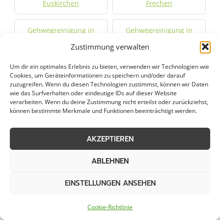
Euskirchen
Frechen
Gehwegreinigung in
Gehwegreinigung in
Hennef
Höhenberg
Zustimmung verwalten
Um dir ein optimales Erlebnis zu bieten, verwenden wir Technologien wie
Gehwegreinigung in
Gehwegreinigung in
Cookies, um Geräteinformationen zu speichern und/oder darauf
Humboldtkolonie
Hürth
zuzugreifen. Wenn du diesen Technologien zustimmst, können wir Daten
wie das Surfverhalten oder eindeutige IDs auf dieser Website
verarbeiten. Wenn du deine Zustimmung nicht erteilst oder zurückziehst,
Gehwegreinigung in Kalk
Gehwegreinigung in Kall
können bestimmte Merkmale und Funktionen beeinträchtigt werden.
Gehwegreinigung in
Gehwegreinigung in
AKZEPTIEREN
Kerpen
Köln
ABLEHNEN
Gehwegreinigung in
Gehwegreinigung in
EINSTELLUNGEN ANSEHEN
Königswinter
Kreuzau
Cookie-Richtlinie
Gehwegreinigung in
Gehwegreinigung in