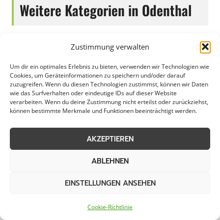
Weitere Kategorien in Odenthal
Grünpflege in Odenthal
Gartenbau in Odenthal
Zustimmung verwalten
Um dir ein optimales Erlebnis zu bieten, verwenden wir Technologien wie
Objektpflege in
Dachreinigung in
Cookies, um Geräteinformationen zu speichern und/oder darauf
Odenthal
Odenthal
zuzugreifen. Wenn du diesen Technologien zustimmst, können wir Daten
wie das Surfverhalten oder eindeutige IDs auf dieser Website
verarbeiten. Wenn du deine Zustimmung nicht erteilst oder zurückziehst,
können bestimmte Merkmale und Funktionen beeinträchtigt werden.
Winterdienst in
Odenthal
AKZEPTIEREN
Städte im Umkreis von 50 km
ABLEHNEN
EINSTELLUNGEN ANSEHEN
Gehwegreinigung in
Gehwegreinigung in
Cookie-Richtlinie
Alfter
Altena