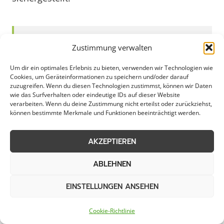
Graupflege für Städte und
Zustimmung verwalten
Gemeinden: Viersen als Vorreiter
Um dir ein optimales Erlebnis zu bieten, verwenden wir Technologien wie
Cookies, um Geräteinformationen zu speichern und/oder darauf
zuzugreifen. Wenn du diesen Technologien zustimmst, können wir Daten
wie das Surfverhalten oder eindeutige IDs auf dieser Website
verarbeiten. Wenn du deine Zustimmung nicht erteilst oder zurückziehst,
Die Graupflege in Viersen ist ein wichtiger
können bestimmte Merkmale und Funktionen beeinträchtigt werden.
Bestandteil der kommunalen Infrastruktur und
trägt maßgeblich zum gepflegten
AKZEPTIEREN
Erscheinungsbild der Stadt bei. Durch
regelmäßige Maßnahmen zur Graubekämpfung
ABLEHNEN
wird nicht nur die Sicherheit auf Straßen und
EINSTELLUNGEN ANSEHEN
Wegen gewährleistet, sondern auch das
ästhetische Erscheinungsbild von Viersen
Cookie-Richtlinie
nachhaltig verbessert. Mit gezielten