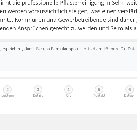
winnt die professionelle Pflasterreinigung in Selm w
en werden voraussichtlich steigen, was einen verstärk
önnte. Kommunen und Gewerbetreibende sind daher gut
enden Ansprüchen gerecht zu werden und Selm als att
gespeichert, damit Sie das Formular später fortsetzen können. Die Da
2
3
4
5
6
Leistung
Details
Ort
Kontakt
Dateien