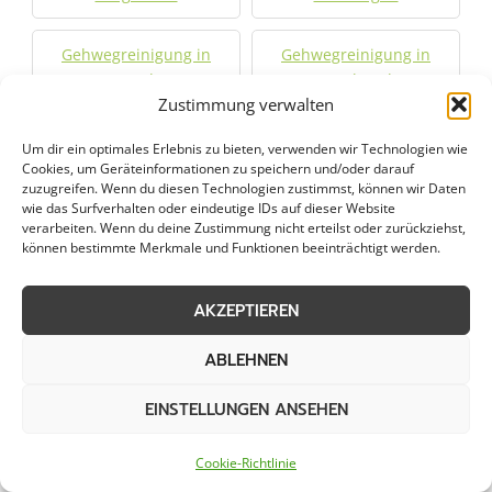
Gehwegreinigung in
Gehwegreinigung in
Marl
Meerbusch
Zustimmung verwalten
Gehwegreinigung in
Gehwegreinigung in
Um dir ein optimales Erlebnis zu bieten, verwenden wir Technologien wie
Meiderich
Mettmann
Cookies, um Geräteinformationen zu speichern und/oder darauf
zuzugreifen. Wenn du diesen Technologien zustimmst, können wir Daten
wie das Surfverhalten oder eindeutige IDs auf dieser Website
Gehwegreinigung in
Gehwegreinigung in
verarbeiten. Wenn du deine Zustimmung nicht erteilst oder zurückziehst,
können bestimmte Merkmale und Funktionen beeinträchtigt werden.
Mönchengladbach
Monheim am Rhein
AKZEPTIEREN
Gehwegreinigung in
Gehwegreinigung in
Nettetal
Neubrück
ABLEHNEN
Gehwegreinigung in
Gehwegreinigung in
EINSTELLUNGEN ANSEHEN
Neuss
Niederkrüchten
Cookie-Richtlinie
Gehwegreinigung in
Gehwegreinigung in