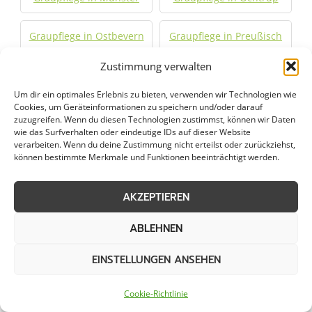
Graupflege in Ostbevern
Graupflege in Preußisch
Oldendorf
Zustimmung verwalten
Graupflege in Recke
Graupflege in Rheine
Um dir ein optimales Erlebnis zu bieten, verwenden wir Technologien wie
Cookies, um Geräteinformationen zu speichern und/oder darauf
zuzugreifen. Wenn du diesen Technologien zustimmst, können wir Daten
Graupflege in Steinfurt
Graupflege in Telgte
wie das Surfverhalten oder eindeutige IDs auf dieser Website
verarbeiten. Wenn du deine Zustimmung nicht erteilst oder zurückziehst,
können bestimmte Merkmale und Funktionen beeinträchtigt werden.
Graupflege in Versmold
Graupflege in Warendorf
AKZEPTIEREN
Graupflege in
Westerkappeln
ABLEHNEN
EINSTELLUNGEN ANSEHEN
Jetzt Anfrage stellen
Cookie-Richtlinie