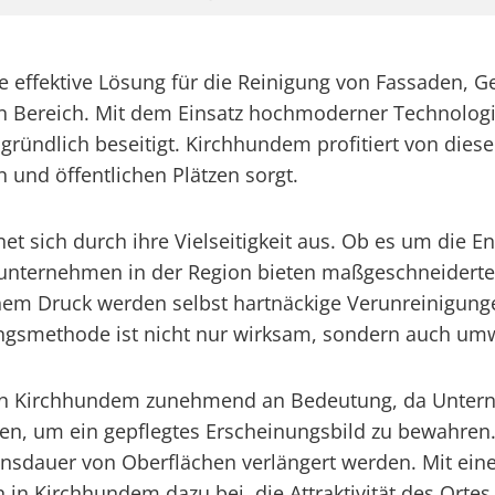
e effektive Lösung für die Reinigung von Fassaden, 
Bereich. Mit dem Einsatz hochmoderner Technologie
ündlich beseitigt. Kirchhundem profitiert von dieser 
und öffentlichen Plätzen sorgt.
t sich durch ihre Vielseitigkeit aus. Ob es um die E
sunternehmen in der Region bieten maßgeschneiderte
em Druck werden selbst hartnäckige Verunreinigungen
ungsmethode ist nicht nur wirksam, sondern auch um
g in Kirchhundem zunehmend an Bedeutung, da Unte
zen, um ein gepflegtes Erscheinungsbild zu bewahren
ensdauer von Oberflächen verlängert werden. Mit ei
 in Kirchhundem dazu bei, die Attraktivität des Ortes