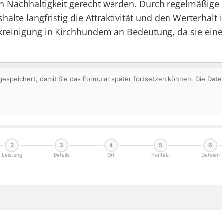
an Nachhaltigkeit gerecht werden. Durch regelmäß
e langfristig die Attraktivität und den Werterhalt i
kreinigung in Kirchhundem an Bedeutung, da sie eine
gespeichert, damit Sie das Formular später fortsetzen können. Die Da
2
3
4
5
6
Leistung
Details
Ort
Kontakt
Dateien