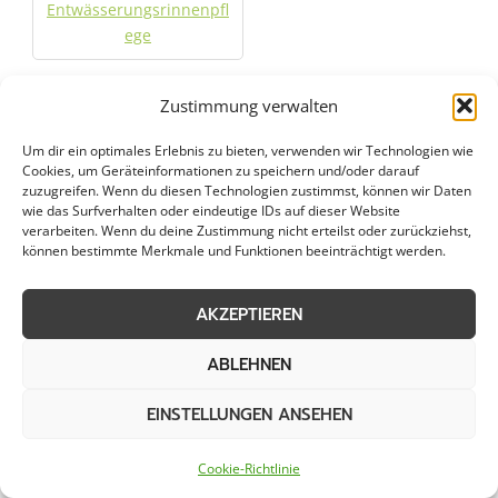
Entwässerungsrinnenpfl
ege
Zustimmung verwalten
Städte im Umkreis von 50 km
Um dir ein optimales Erlebnis zu bieten, verwenden wir Technologien wie
Cookies, um Geräteinformationen zu speichern und/oder darauf
zuzugreifen. Wenn du diesen Technologien zustimmst, können wir Daten
Graupflege in Bad
Graupflege in Bad
wie das Surfverhalten oder eindeutige IDs auf dieser Website
Lippspringe
Oeynhausen
verarbeiten. Wenn du deine Zustimmung nicht erteilst oder zurückziehst,
können bestimmte Merkmale und Funktionen beeinträchtigt werden.
Graupflege in Bad
Graupflege in Bielefeld
AKZEPTIEREN
Salzuflen
ABLEHNEN
Graupflege in Bünde
Graupflege in Delbrück
EINSTELLUNGEN ANSEHEN
Graupflege in Detmold
Graupflege in Enger
Cookie-Richtlinie