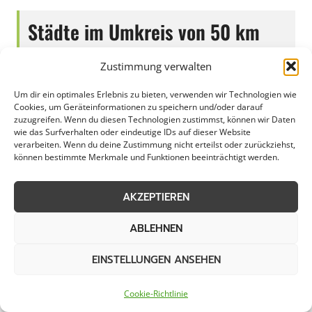
Städte im Umkreis von 50 km
Zustimmung verwalten
Laubbeseitigung in
Laubbeseitigung in
Um dir ein optimales Erlebnis zu bieten, verwenden wir Technologien wie
Alfter
Altstadt Nord
Cookies, um Geräteinformationen zu speichern und/oder darauf
zuzugreifen. Wenn du diesen Technologien zustimmst, können wir Daten
wie das Surfverhalten oder eindeutige IDs auf dieser Website
Laubbeseitigung in
Laubbeseitigung in Bad
verarbeiten. Wenn du deine Zustimmung nicht erteilst oder zurückziehst,
Altstadt Sud
Honnef
können bestimmte Merkmale und Funktionen beeinträchtigt werden.
Laubbeseitigung in Bad
Laubbeseitigung in
AKZEPTIEREN
Münstereifel
Bedburg
ABLEHNEN
Laubbeseitigung in
Laubbeseitigung in
EINSTELLUNGEN ANSEHEN
Bergisch Gladbach
Bilderstoeckchen
Cookie-Richtlinie
Laubbeseitigung in
Laubbeseitigung in