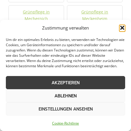
Grünpflege in
Grünpflege in
Mechernich
Meckenheim
Zustimmung verwalten
Grünpflege in
Grünpflege in Monheim
Um dir ein optimales Erlebnis zu bieten, verwenden wir Technologien wie
Mengenich
am Rhein
Cookies, um Geräteinformationen zu speichern und/oder darauf
zuzugreifen. Wenn du diesen Technologien zustimmst, können wir Daten
wie das Surfverhalten oder eindeutige IDs auf dieser Website
Grünpflege in Much
Grünpflege in Mülheim
verarbeiten. Wenn du deine Zustimmung nicht erteilst oder zurückziehst,
können bestimmte Merkmale und Funktionen beeinträchtigt werden.
Grünpflege in
Grünpflege in
Neuehrenfeld
Neustadt/Nord
AKZEPTIEREN
ABLEHNEN
Grünpflege in
Grünpflege in Nideggen
Neustadt/Süd
EINSTELLUNGEN ANSEHEN
Grünpflege in
Grünpflege in Niederzier
Cookie-Richtlinie
Niederkassel