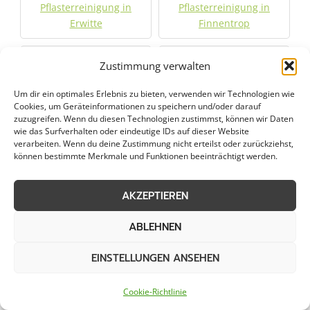
Pflasterreinigung in
Pflasterreinigung in
Erwitte
Finnentrop
Pflasterreinigung in
Pflasterreinigung in
Zustimmung verwalten
Fröndenberg
Geseke
Um dir ein optimales Erlebnis zu bieten, verwenden wir Technologien wie
Cookies, um Geräteinformationen zu speichern und/oder darauf
Pflasterreinigung in
Pflasterreinigung in
zuzugreifen. Wenn du diesen Technologien zustimmst, können wir Daten
Gütersloh
Harsewinkel
wie das Surfverhalten oder eindeutige IDs auf dieser Website
verarbeiten. Wenn du deine Zustimmung nicht erteilst oder zurückziehst,
können bestimmte Merkmale und Funktionen beeinträchtigt werden.
Pflasterreinigung in
Pflasterreinigung in
Hemer
Holzwickede
AKZEPTIEREN
Pflasterreinigung in
Pflasterreinigung in
ABLEHNEN
Hövelhof
Iserlohn
EINSTELLUNGEN ANSEHEN
Pflasterreinigung in
Pflasterreinigung in
Cookie-Richtlinie
Kamen
Lippstadt