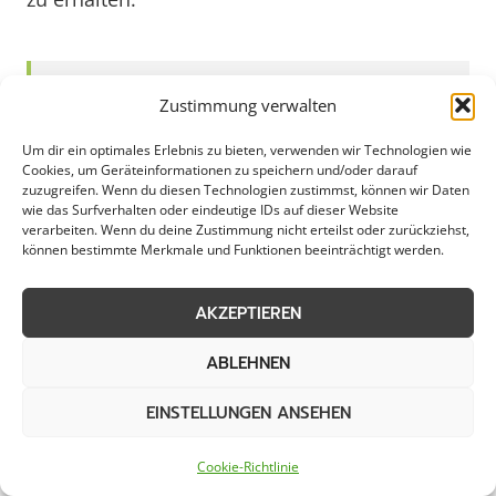
Hochdruckreinigung für
Zustimmung verwalten
Gewerbeimmobilien in Ascheberg
Um dir ein optimales Erlebnis zu bieten, verwenden wir Technologien wie
Cookies, um Geräteinformationen zu speichern und/oder darauf
zuzugreifen. Wenn du diesen Technologien zustimmst, können wir Daten
wie das Surfverhalten oder eindeutige IDs auf dieser Website
verarbeiten. Wenn du deine Zustimmung nicht erteilst oder zurückziehst,
In Ascheberg bietet die Hochdruckreinigung
können bestimmte Merkmale und Funktionen beeinträchtigt werden.
eine effektive Lösung für die gründliche
Reinigung von Fassaden, Gehwegen und
AKZEPTIEREN
anderen Oberflächen. Diese spezialisierte
Reinigungstechnik ermöglicht es, hartnäckigen
ABLEHNEN
Schmutz, Algen und Graffiti effizient zu
EINSTELLUNGEN ANSEHEN
entfernen, ohne dabei die Oberflächen zu
beschädigen. Durch den Einsatz von
Cookie-Richtlinie
Hochdruckreinigern können sowohl