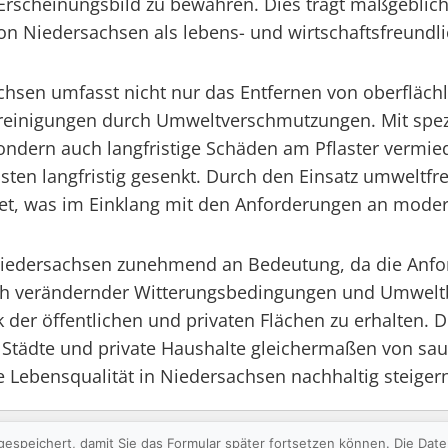
 Erscheinungsbild zu bewahren. Dies trägt maßgeblic
 von Niedersachsen als lebens- und wirtschaftsfreundl
achsen umfasst nicht nur das Entfernen von oberfläc
nreinigungen durch Umweltverschmutzungen. Mit spe
ndern auch langfristige Schäden am Pflaster vermied
osten langfristig gesenkt. Durch den Einsatz umweltf
stet, was im Einklang mit den Anforderungen an mo
 Niedersachsen zunehmend an Bedeutung, da die Anfor
ich verändernder Witterungsbedingungen und Umweltb
k der öffentlichen und privaten Flächen zu erhalten. 
 Städte und private Haushalte gleichermaßen von sa
Lebensqualität in Niedersachsen nachhaltig steiger
gespeichert, damit Sie das Formular später fortsetzen können. Die Da