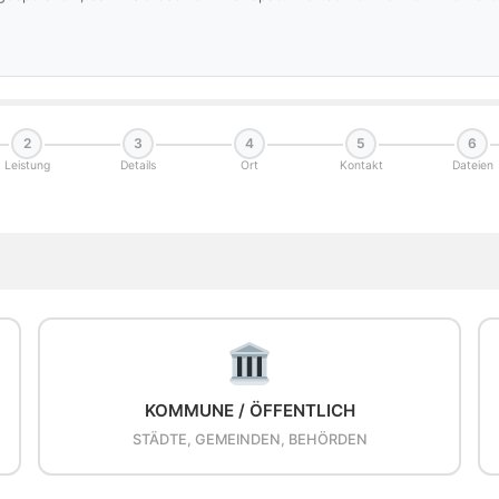
2
3
4
5
6
Leistung
Details
Ort
Kontakt
Dateien
KOMMUNE / ÖFFENTLICH
STÄDTE, GEMEINDEN, BEHÖRDEN