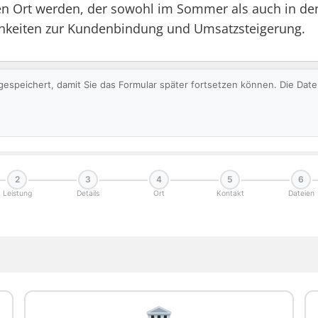
en Ort werden, der sowohl im Sommer als auch in den 
chkeiten zur Kundenbindung und Umsatzsteigerung.
gespeichert, damit Sie das Formular später fortsetzen können. Die Da
2
3
4
5
6
Leistung
Details
Ort
Kontakt
Dateien