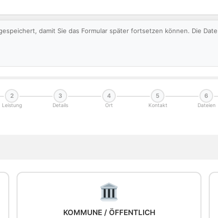
gespeichert, damit Sie das Formular später fortsetzen können. Die Da
2
3
4
5
6
Leistung
Details
Ort
Kontakt
Dateien
KOMMUNE / ÖFFENTLICH