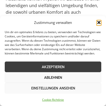
lebendigen und vielfältigen Umgebung finden,
die sowohl urbanen Komfort als auch
naturnahe Erholungsmöglichkeiten bietet.
Zustimmung verwalten
Um dir ein optimales Erlebnis zu bieten, verwenden wir Technologien wie
Die Entscheidung für eine Neuanlage in Jülich
Cookies, um Geräteinformationen zu speichern und/oder darauf
verspricht langfristige Vorteile und eine
zuzugreifen. Wenn du diesen Technologien zustimmst, können wir Daten
wie das Surfverhalten oder eindeutige IDs auf dieser Website
nachhaltige Entwicklung für alle Beteiligten. Mit
verarbeiten. Wenn du deine Zustimmung nicht erteilst oder zurückziehst,
einem Blick in die Zukunft bis 2025 wird
können bestimmte Merkmale und Funktionen beeinträchtigt werden.
deutlich, dass Jülich als Standort für Innovation
und Fortschritt hervorsticht. Die Stadt bietet
AKZEPTIEREN
optimale Bedingungen für ein erfolgreiches
ABLEHNEN
Unternehmertum sowie ein inspirierendes
Umfeld für private Projekte und
EINSTELLUNGEN ANSEHEN
Lebensgestaltungen. Investitionen in eine
Neuanlage in Jülich sind somit Investitionen in
Cookie-Richtlinie
eine vielversprechende Zukunft.