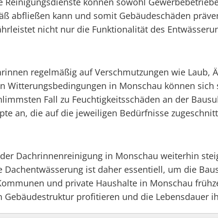
e Reinigungsdienste können sowohl Gewerbebetriebe
äß abfließen kann und somit Gebäudeschäden prävent
rleistet nicht nur die Funktionalität des Entwässeru
hrinnen regelmäßig auf Verschmutzungen wie Laub, 
den Witterungsbedingungen in Monschau können sich 
limmsten Fall zu Feuchtigkeitsschäden an der Bausubs
e an, die auf die jeweiligen Bedürfnisse zugeschnitt
g der Dachrinnenreinigung in Monschau weiterhin ste
e Dachentwässerung ist daher essentiell, um die Baus
ommunen und private Haushalte in Monschau frühzeit
ten Gebäudestruktur profitieren und die Lebensdauer i