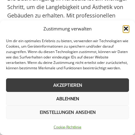
Schritt, um die Langlebigkeit und Ästhetik von
Gebäuden zu erhalten. Mit professionellen
Dienstleistern in Herdecke können
Zustimmung verwalten
Gewerbebetriebe, Kommunen und private
Haushalte sicherstellen, dass ihre Dächer frei
Um dir ein optimales Erlebnis zu bieten, verwenden wir Technologien wie
Cookies, um Geräteinformationen zu speichern und/oder darauf
von Verschmutzungen, Moos und Algen sind.
zuzugreifen. Wenn du diesen Technologien zustimmst, können wir Daten
Eine regelmäßige Reinigung nicht nur in
wie das Surfverhalten oder eindeutige IDs auf dieser Website
verarbeiten. Wenn du deine Zustimmung nicht erteilst oder zurückziehst,
Herdecke, sondern auch in anderen Städten,
können bestimmte Merkmale und Funktionen beeinträchtigt werden.
kann dazu beitragen, Schäden an der
Bausubstanz zu vermeiden und die
AKZEPTIEREN
Energieeffizienz des Gebäudes zu verbessern.
ABLEHNEN
Dank spezialisierter Unternehmen in Herdecke
EINSTELLUNGEN ANSEHEN
können Kunden sicher sein, dass ihre Dächer
fachgerecht gereinigt werden, ohne dabei
Cookie-Richtlinie
Schaden zu nehmen. Die Verwendung