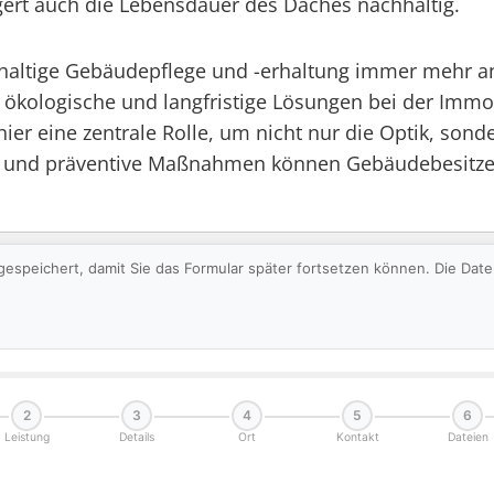
ert auch die Lebensdauer des Daches nachhaltig.
achhaltige Gebäudepflege und -erhaltung immer meh
 ökologische und langfristige Lösungen bei der Immob
r eine zentrale Rolle, um nicht nur die Optik, sonde
n und präventive Maßnahmen können Gebäudebesitzer 
gespeichert, damit Sie das Formular später fortsetzen können. Die Da
2
3
4
5
6
Leistung
Details
Ort
Kontakt
Dateien