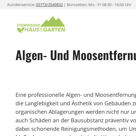
Zum
Kundenservice:
05773/3549832
| Bürozeiten: Mo - Fr 08:30 - 16:00 Uhr
Inhalt
springen
Algen- Und Moosentfern
Eine professionelle Algen- und Moosentfernun
die Langlebigkeit und Ästhetik von Gebäuden z
organischen Ablagerungen werden nicht nur 
auch Schäden an der Bausubstanz präventiv vorg
dabei schonende Reinigungsmethoden, um Umw