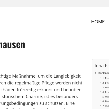
HOME
shausen
Inhalts
Dachrei
ichtige Maßnahme, um die Langlebigkeit
Pro
urch die regelmäßige Pflege werden nicht
Eff
Wil
chäden frühzeitig erkannt und behoben.
Ers
historischem Charme, ist es besonders
Wil
Dac
erungsbedingungen zu schützen. Eine
Wil