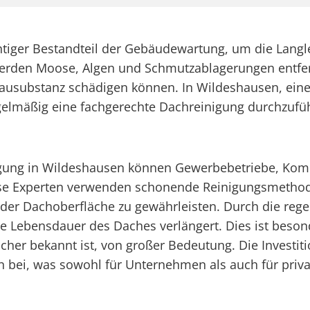
htiger Bestandteil der Gebäudewartung, um die Langl
werden Moose, Algen und Schmutzablagerungen entfern
 Bausubstanz schädigen können. In Wildeshausen, eine
 regelmäßig eine fachgerechte Dachreinigung durchzuf
inigung in Wildeshausen können Gewerbebetriebe, Kom
iese Experten verwenden schonende Reinigungsmetho
der Dachoberfläche zu gewährleisten. Durch die reg
ie Lebensdauer des Daches verlängert. Dies ist besond
er bekannt ist, von großer Bedeutung. Die Investition
n bei, was sowohl für Unternehmen als auch für priv