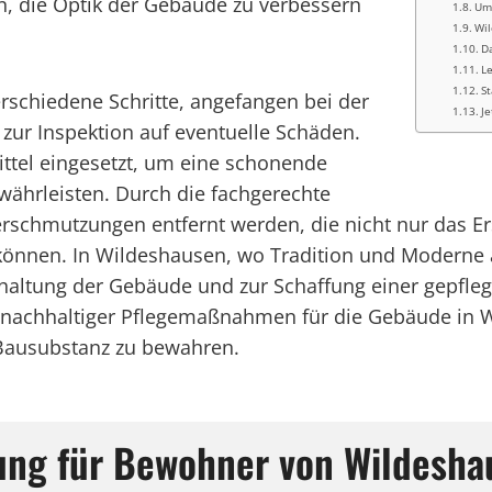
n, die Optik der Gebäude zu verbessern
Umw
Wil
Da
L
S
rschiedene Schritte, angefangen bei der
Je
 zur Inspektion auf eventuelle Schäden.
ttel eingesetzt, um eine schonende
währleisten. Durch die fachgerechte
schmutzungen entfernt werden, die nicht nur das Er
 können. In Wildeshausen, wo Tradition und Moderne a
erhaltung der Gebäude und zur Schaffung einer gepf
ng nachhaltiger Pflegemaßnahmen für die Gebäude in
 Bausubstanz zu bewahren.
gung für Bewohner von Wildesha