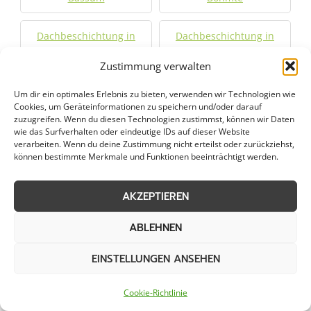
Dachbeschichtung in
Dachbeschichtung in
Bückeburg
Damme
Zustimmung verwalten
Dachbeschichtung in
Dachbeschichtung in
Um dir ein optimales Erlebnis zu bieten, verwenden wir Technologien wie
Delmenhorst
Diepholz
Cookies, um Geräteinformationen zu speichern und/oder darauf
zuzugreifen. Wenn du diesen Technologien zustimmst, können wir Daten
wie das Surfverhalten oder eindeutige IDs auf dieser Website
Dachbeschichtung in
Dachbeschichtung in
verarbeiten. Wenn du deine Zustimmung nicht erteilst oder zurückziehst,
können bestimmte Merkmale und Funktionen beeinträchtigt werden.
Dinklage
Emstek
AKZEPTIEREN
Dachbeschichtung in
Dachbeschichtung in
Ganderkesee
Großenkneten
ABLEHNEN
Dachbeschichtung in
Dachbeschichtung in
EINSTELLUNGEN ANSEHEN
Hatten
Kirchlinteln
Cookie-Richtlinie
Dachbeschichtung in
Dachbeschichtung in