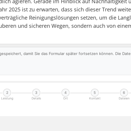
lich agieren. Gerade im Hinblick auf Nachhaltigkeit
r 2025 ist zu erwarten, dass sich dieser Trend weit
rägliche Reinigungslösungen setzen, um die Langlebi
auberen und sicheren Wegen, sondern auch von einem
gespeichert, damit Sie das Formular später fortsetzen können. Die Da
2
3
4
5
6
Leistung
Details
Ort
Kontakt
Dateien