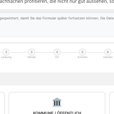
hflächen profitieren, die nicht nur gut aussehen, so
gespeichert, damit Sie das Formular später fortsetzen können. Die Da
2
3
4
5
6
Leistung
Details
Ort
Kontakt
Dateien
KOMMUNE / ÖFFENTLICH