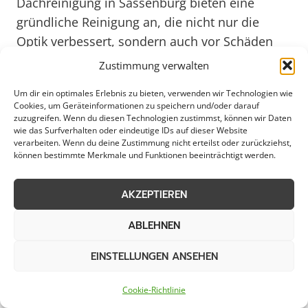
Dachreinigung in Sassenburg bieten eine
gründliche Reinigung an, die nicht nur die
Optik verbessert, sondern auch vor Schäden
schützt, die durch feuchte Einwirkungen
Zustimmung verwalten
entstehen können.
Um dir ein optimales Erlebnis zu bieten, verwenden wir Technologien wie
Cookies, um Geräteinformationen zu speichern und/oder darauf
zuzugreifen. Wenn du diesen Technologien zustimmst, können wir Daten
Für Unternehmen in Sassenburg ist es
wie das Surfverhalten oder eindeutige IDs auf dieser Website
besonders wichtig, ein sauberes und
verarbeiten. Wenn du deine Zustimmung nicht erteilst oder zurückziehst,
können bestimmte Merkmale und Funktionen beeinträchtigt werden.
gepflegtes Erscheinungsbild zu wahren. Eine
regelmäßige Dachreinigung trägt dazu bei,
AKZEPTIEREN
einen positiven Eindruck auf Kunden und
Geschäftspartner zu hinterlassen. Auch für
ABLEHNEN
Kommunen und Städte spielt die
Dachreinigung eine entscheidende Rolle, um
EINSTELLUNGEN ANSEHEN
öffentliche Gebäude und Einrichtungen in
Cookie-Richtlinie
einem einwandfreien Zustand zu halten.