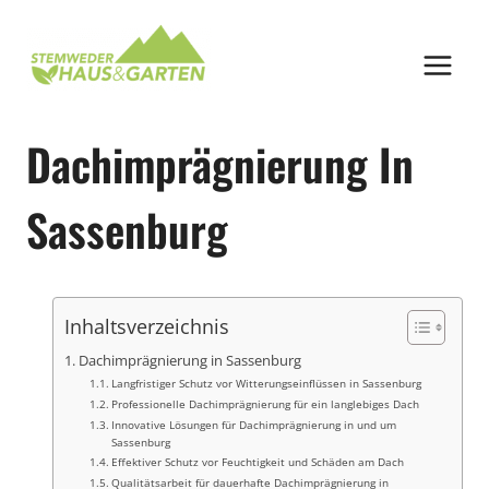
Zum
Inhalt
springen
Dachimprägnierung In
Sassenburg
Inhaltsverzeichnis
Dachimprägnierung in Sassenburg
Langfristiger Schutz vor Witterungseinflüssen in Sassenburg
Professionelle Dachimprägnierung für ein langlebiges Dach
Innovative Lösungen für Dachimprägnierung in und um
Sassenburg
Effektiver Schutz vor Feuchtigkeit und Schäden am Dach
Qualitätsarbeit für dauerhafte Dachimprägnierung in