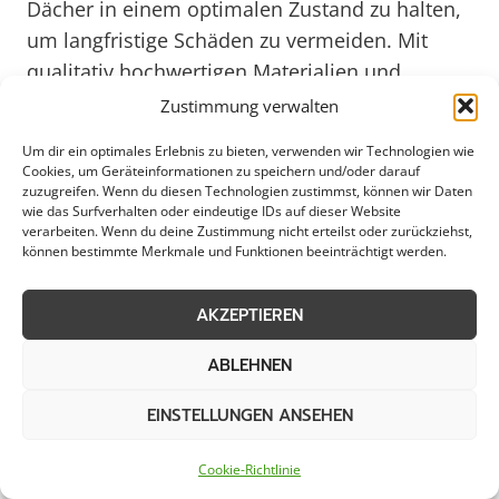
Dächer in einem optimalen Zustand zu halten,
um langfristige Schäden zu vermeiden. Mit
qualitativ hochwertigen Materialien und
Fachkenntnissen sorgen Experten dafür, dass
Zustimmung verwalten
Ihr Dach den Belastungen standhält und
Um dir ein optimales Erlebnis zu bieten, verwenden wir Technologien wie
gleichzeitig ästhetisch ansprechend bleibt.
Cookies, um Geräteinformationen zu speichern und/oder darauf
zuzugreifen. Wenn du diesen Technologien zustimmst, können wir Daten
wie das Surfverhalten oder eindeutige IDs auf dieser Website
Die Dachbeschichtung in Salzhemmendorf
verarbeiten. Wenn du deine Zustimmung nicht erteilst oder zurückziehst,
können bestimmte Merkmale und Funktionen beeinträchtigt werden.
bietet nicht nur Schutz vor Regen, Schnee und
UV-Strahlung, sondern kann auch dazu
AKZEPTIEREN
beitragen, Energiekosten zu senken und den
Wert Ihrer Immobilie zu steigern. Indem Sie in
ABLEHNEN
die Pflege und Instandhaltung Ihres Daches
EINSTELLUNGEN ANSEHEN
investieren, investieren Sie auch in die Zukunft
Ihres Gebäudes. Mit einer regelmäßigen
Cookie-Richtlinie
Inspektion und gegebenenfalls einer