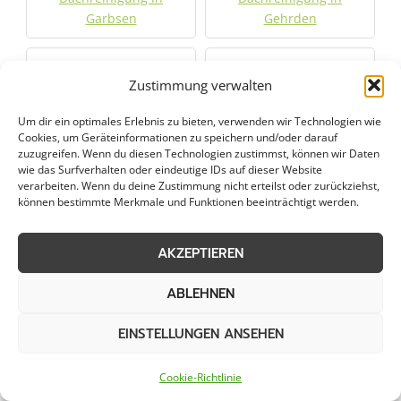
Garbsen
Gehrden
Dachreinigung in
Dachreinigung in
Zustimmung verwalten
Hameln
Hannover
Um dir ein optimales Erlebnis zu bieten, verwenden wir Technologien wie
Dachreinigung in
Dachreinigung in
Cookies, um Geräteinformationen zu speichern und/oder darauf
zuzugreifen. Wenn du diesen Technologien zustimmst, können wir Daten
Harsum
Hemmingen
wie das Surfverhalten oder eindeutige IDs auf dieser Website
verarbeiten. Wenn du deine Zustimmung nicht erteilst oder zurückziehst,
können bestimmte Merkmale und Funktionen beeinträchtigt werden.
Dachreinigung in
Dachreinigung in
Hessisch Oldendorf
Hildesheim
AKZEPTIEREN
Dachreinigung in
Dachreinigung in Ilsede
ABLEHNEN
Holzminden
EINSTELLUNGEN ANSEHEN
Dachreinigung in
Dachreinigung in Lehrte
Isernhagen Farster
Cookie-Richtlinie
Bauerschaft