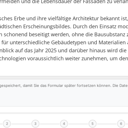
 vermeiden und die Lebensdauer der Fassaden zu verlä
isches Erbe und ihre vielfältige Architektur bekannt is
ädtischen Erscheinungsbildes. Durch den Einsatz mo
honend beseitigt werden, ohne die Bausubstanz zu b
r unterschiedliche Gebäudetypen und Materialien an
nblick auf das Jahr 2025 und darüber hinaus wird di
chnologien voraussichtlich weiter zunehmen, um de
gespeichert, damit Sie das Formular später fortsetzen können. Die Da
2
3
4
5
6