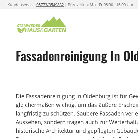
Zum
Kundenservice:
05773/3549832
| Bürozeiten: Mo - Fr 08:30 - 16:00 Uhr
Inhalt
springen
Fassadenreinigung In Ol
Die Fassadenreinigung in Oldenburg ist für G
gleichermaßen wichtig, um das äußere Ersche
langfristig zu schützen. Saubere Fassaden ver
Aussehen, sondern tragen auch zur Werterhaltun
historische Architektur und gepflegten Gebäude