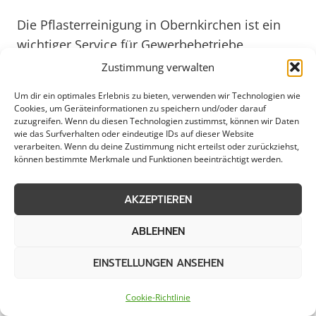
Die Pflasterreinigung in Obernkirchen ist ein
wichtiger Service für Gewerbebetriebe,
Kommunen, Städte und private Haushalte, um
Zustimmung verwalten
ein gepflegtes Erscheinungsbild zu bewahren.
Um dir ein optimales Erlebnis zu bieten, verwenden wir Technologien wie
Durch regelmäßige Reinigung können nicht nur
Cookies, um Geräteinformationen zu speichern und/oder darauf
zuzugreifen. Wenn du diesen Technologien zustimmst, können wir Daten
Verschmutzungen entfernt, sondern auch die
wie das Surfverhalten oder eindeutige IDs auf dieser Website
Sicherheit auf Gehwegen und Plätzen
verarbeiten. Wenn du deine Zustimmung nicht erteilst oder zurückziehst,
können bestimmte Merkmale und Funktionen beeinträchtigt werden.
gewährleistet werden. Obernkirchen, als
lebendige Stadt mit historischem Flair, legt
AKZEPTIEREN
großen Wert auf Sauberkeit und Ästhetik im
öffentlichen Raum.
ABLEHNEN
EINSTELLUNGEN ANSEHEN
Professionelle Unternehmen, die sich auf
Pflasterreinigung in Obernkirchen spezialisiert
Cookie-Richtlinie
haben, bieten eine Vielzahl von