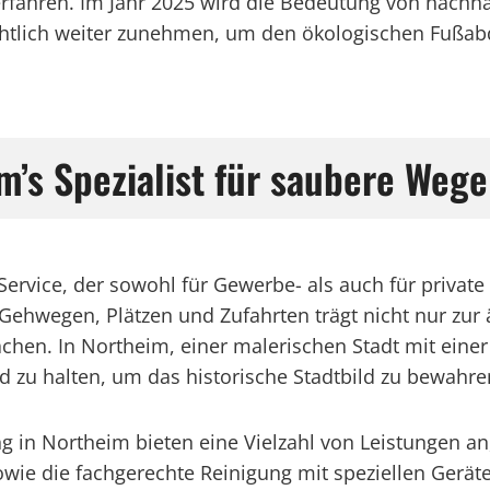
fahren. Im Jahr 2025 wird die Bedeutung von nachh
lich weiter zunehmen, um den ökologischen Fußabd
m’s Spezialist für saubere Wege
er Service, der sowohl für Gewerbe- als auch für pri
Gehwegen, Plätzen und Zufahrten trägt nicht nur zur
ächen. In Northeim, einer malerischen Stadt mit einer
nd zu halten, um das historische Stadtbild zu bewahre
ung in Northeim bieten eine Vielzahl von Leistungen a
ie die fachgerechte Reinigung mit speziellen Gerät