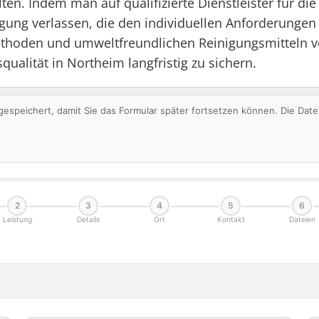
ten. Indem man auf qualifizierte Dienstleister für di
igung verlassen, die den individuellen Anforderungen g
thoden und umweltfreundlichen Reinigungsmitteln vo
alität in Northeim langfristig zu sichern.
gespeichert, damit Sie das Formular später fortsetzen können. Die Da
2
3
4
5
6
Leistung
Details
Ort
Kontakt
Dateien