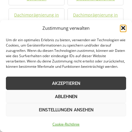
Dachimprägnierung in
Dachimprägnierung in
Dassel
Duderstadt
Zustimmung verwalten
Dachimprägnierung in
Dachimprägnierung in
Um dir ein optimales Erlebnis zu bieten, verwenden wir Technologien wie
Einbeck
Friedland
Cookies, um Geräteinformationen zu speichern und/oder darauf
zuzugreifen. Wenn du diesen Technologien zustimmst, können wir Daten
wie das Surfverhalten oder eindeutige IDs auf dieser Website
Dachimprägnierung in
Dachimprägnierung in
verarbeiten. Wenn du deine Zustimmung nicht erteilst oder zurückziehst,
können bestimmte Merkmale und Funktionen beeinträchtigt werden.
Gemeinde Friedland
Goslar
AKZEPTIEREN
Dachimprägnierung in
Dachimprägnierung in
Göttingen
Hannoversch Münden
ABLEHNEN
Dachimprägnierung in
Dachimprägnierung in
EINSTELLUNGEN ANSEHEN
Herzberg am Harz
Hildesheim
Cookie-Richtlinie
Dachimprägnierung in
Dachimprägnierung in