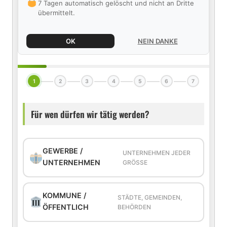
7 Tagen automatisch gelöscht und nicht an Dritte
übermittelt.
OK
NEIN DANKE
1
2
3
4
5
6
7
Für wen dürfen wir tätig werden?
GEWERBE /
UNTERNEHMEN JEDER
UNTERNEHMEN
GRÖSSE
KOMMUNE /
STÄDTE, GEMEINDEN,
ÖFFENTLICH
BEHÖRDEN