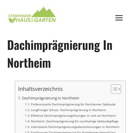
Zum
Inhalt
springen
Dachimprägnierung In
Northeim
Inhaltsverzeichnis
Dachimprägnierung in Northeim
Professionelle Dachimprägnierung für Northeimer Gebäude
Langfristiger Schutz: Dachimprägnierung in Northeim
Effektive Dachimprägnierungslösungen in und um Northeim
Northeim: Dachimprägnierung für nachhaltige Gebäudepflege
Individuelle Dachimprägnierungsdienstleistungen in Northeim
Erstklassige Dachimprägnierung für Northeimer Immobilien